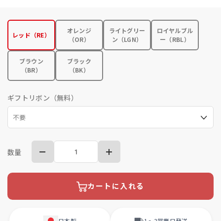
オレンジ
ライトグリー
ロイヤルブル
レッド（RE）
（OR）
ン（LGN）
ー（RBL）
ブラウン
ブラック
（BR）
（BK）
ギフトリボン（無料）
数量
カートに入れる
日本製
1〜3営業日
発送