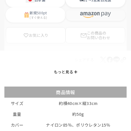
新規
500pt
(すぐ使える)
この商品の
お気に入り
お問い合わせ
シェアする
商品情報
サイズ
約横40cm×縦33cm
重量
約50g
カバー
ナイロン85％、ポリウレタン15％