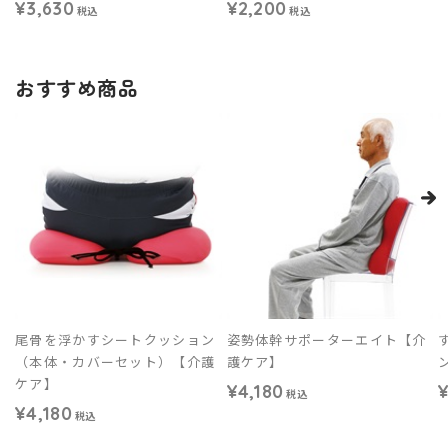
¥3,630
¥2,200
税込
税込
おすすめ商品
尾骨を浮かすシートクッション
姿勢体幹サポーターエイト【介
（本体・カバーセット）【介護
護ケア】
ケア】
¥4,180
¥
税込
¥4,180
税込