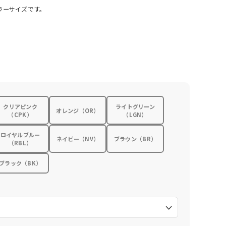
ラーサイズです。
クリアピンク
ライトグリーン
オレンジ（OR）
（CPK）
（LGN）
ロイヤルブルー
ネイビー（NV）
ブラウン（BR）
（RBL）
ブラック（BK）
）