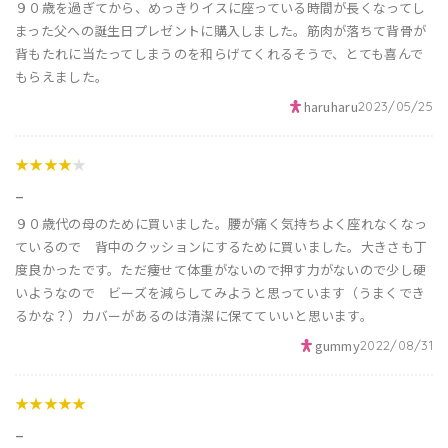
９０歳を過ぎてから、めっきりイスに座っている時間が長くなってし
まった父への誕生日プレゼントに購入しました。筋肉が落ちて背骨が
背もたれに当たってしまうのを和らげてくれるそうで、とても喜んで
もらえました。
haruharu
2023/05/25
★★★★
★
_
９０歳代の母のために買いました。腰が痛く気持ちよく座れなくなっ
ているので 背中のクッションにするために買いました。大きさも丁
度良かったです。ただ痩せて体重がないので押す力がないので少し硬
いようなので ビーズを減らしてみようと思っています（うまくでき
るかな？）カバーがあるのは清潔に保てていいと思います。
gummy
2022/08/31
★★★★★
_