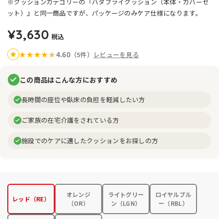
※クッションカテゴリーの『バタフライクッション（本体・カバーセ
ット）』と同一商品ですが、パッケージのみケア仕様になります。
¥3,630
税込
4.60
★
★
★
★
★
★
（5件）
レビューを見る
この商品はこんな方におすすめ
長時間の座位や臥床の負担を軽減したい方
ご家族の在宅介護をされている方
施設でのケアに適したクッションをお探しの方
オレンジ
ライトグリー
ロイヤルブル
レッド（RE）
（OR）
ン（LGN）
ー（RBL）