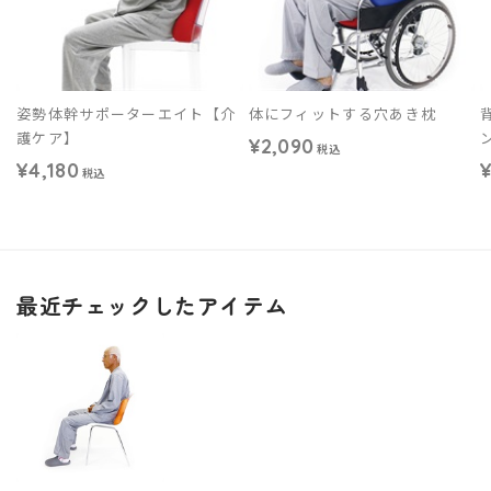
姿勢体幹サポーターエイト【介
体にフィットする穴あき枕
護ケア】
¥2,090
税込
¥4,180
¥
税込
最近チェックしたアイテム