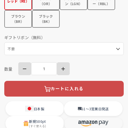
レッド（RE）
（OR）
ン（LGN）
ー（RBL）
ブラウン
ブラック
（BR）
（BK）
ギフトリボン（無料）
数量
カートに入れる
日本製
1〜3営業日
発送
新規
500pt
(すぐ使える)