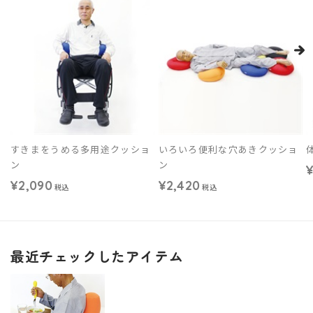
すきまをうめる多用途クッショ
いろいろ便利な穴あきクッショ
ン
ン
¥
¥2,090
¥2,420
税込
税込
最近チェックしたアイテム