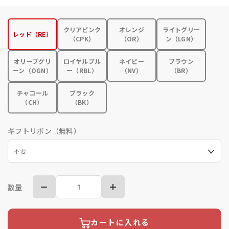
クリアピンク
オレンジ
ライトグリー
レッド（RE）
（CPK）
（OR）
ン（LGN）
オリーブグリ
ロイヤルブル
ネイビー
ブラウン
ーン（OGN）
ー（RBL）
（NV）
（BR）
チャコール
ブラック
（CH）
（BK）
ギフトリボン（無料）
数量
カートに入れる