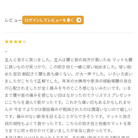
レビュー
ログインしてレビューを書く
★★★★
★
_
主人と息子に買いました。主人は腰と首の両方が悪いため マットも腰
に良いものが見つかり、この抱き枕と一緒に使い始めました。使い始
めた翌日 朝起きて腰も首も痛くない。が大一声でした。いろいろ迷い
ましたがこちらで正解でした。年末の大掃除や家具の移動等腰の具合
が心配されましたが全く痛みを今のところ感じないみたいです。いま
まで腰や首の痛みを感じない日はなかったのでクリスマスプレゼント
にこちらを選んで良かったです。これから痛い日もあるかもしれませ
んが 今までよりかは数段痛みが軽減されたのは間違いないので嬉しい
です。痛みのない新年を迎えることがらできそうです。マットと抱き
枕の相性もよくて良かったです。こちらの抱き枕と他者のマットを買
うまでに何ヶ月かかけて迷いましたが本当に良かったです。
本当は星5つつけたかったんですが、まだ使い始めてなので耐久性が