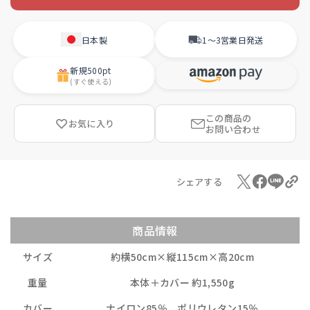
日本製
1〜3営業日
発送
新規
500pt
(すぐ使える)
この商品の
お気に入り
お問い合わせ
シェアする
商品情報
サイズ
約横50cm×縦115cm×高20cm
重量
本体＋カバー 約1,550g
カバー
ナイロン85％、ポリウレタン15％