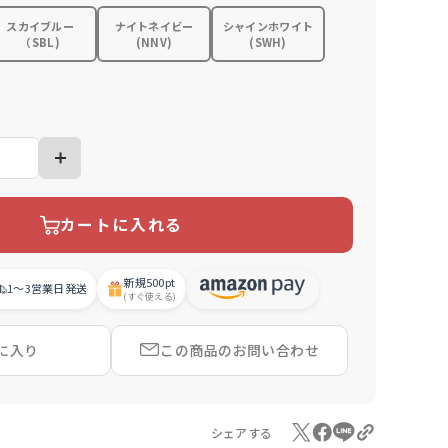
スカイブルー
ナイトネイビー
シャインホワイト
（SBL)
(NNV)
(SWH)
カートに入れる
新規
500pt
1〜3営業日
発送
(すぐ使える)
に入り
この商品の
お問い合わせ
シェアする