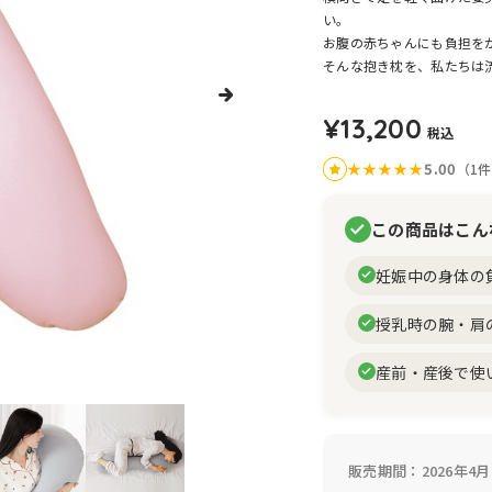
い。
お腹の赤ちゃんにも負担を
そんな抱き枕を、私たちは
¥13,200
税込
★
★
★
★
★
5.00
（1
この商品はこん
妊娠中の身体の
授乳時の腕・肩
産前・産後で使
販売期間：2026年4月