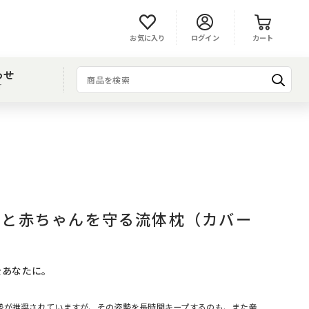
お気に入り
ログイン
カート
わせ
T
w ママと赤ちゃんを守る流体枕（カバー
をあなたに。
勢が推奨されていますが、その姿勢を長時間キープするのも、また辛