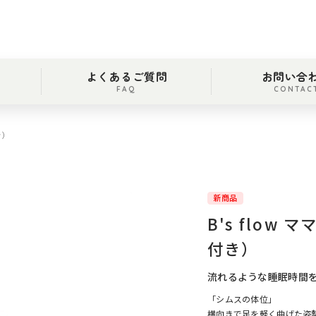
よくあるご質問
お問い合
FAQ
CONTAC
き）
新商品
B's flo
付き）
流れるような睡眠時間
「シムスの体位」
横向きで足を軽く曲げた姿