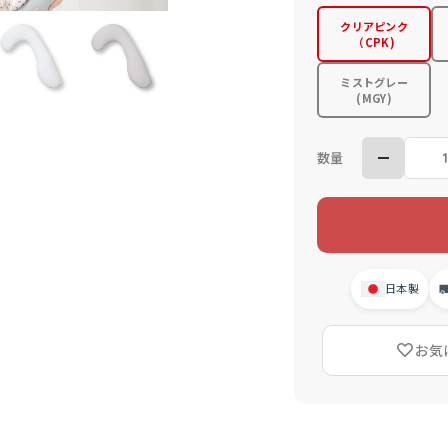
クリアピンク
（CPK)
ミストグレー
(MGY)
数量
日本製
お気