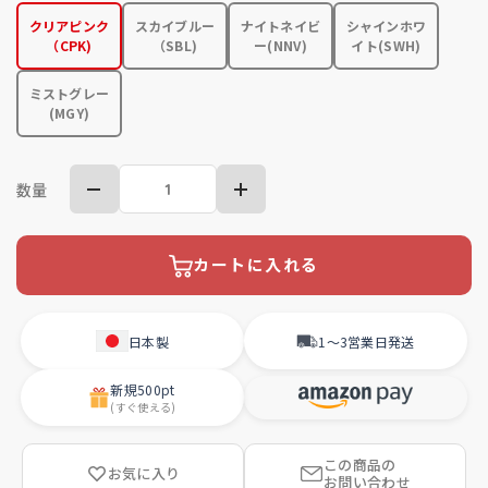
クリアピンク
スカイブルー
ナイトネイビ
シャインホワ
（CPK)
（SBL)
ー(NNV)
イト(SWH)
ミストグレー
(MGY)
数量
カートに入れる
日本製
1〜3営業日
発送
新規
500pt
(すぐ使える)
この商品の
お気に入り
お問い合わせ