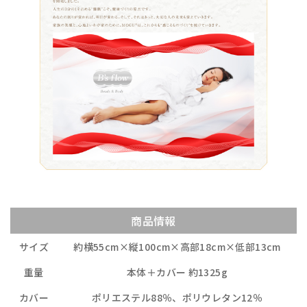
商品情報
サイズ
約横55cm×縦100cm×高部18cm×低部13cm
重量
本体＋カバー 約1325g
カバー
ポリエステル88％、ポリウレタン12％