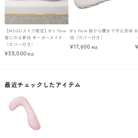
【MOGUストア限定】B's flow
B's flow 首から腰まで守る流体
雲にのる夢枕 オーダーメイド
枕（カバー付き）
（カバー付き）
¥17,600
¥
税込
¥33,000
税込
最近チェックしたアイテム