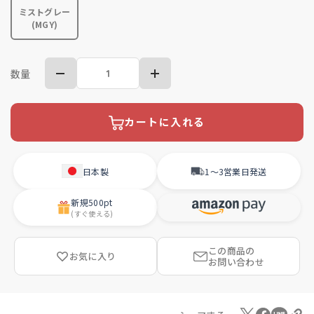
ミストグレー
(MGY)
数量
カートに入れる
日本製
1〜3営業日
発送
新規
500pt
(すぐ使える)
この商品の
お気に入り
お問い合わせ