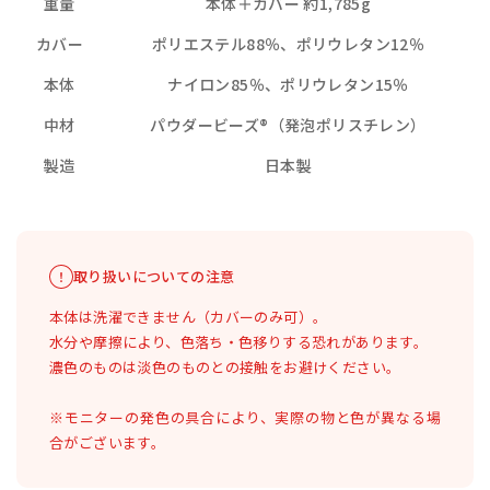
重量
本体＋カバー 約1,785g
カバー
ポリエステル88％、ポリウレタン12％
本体
ナイロン85％、ポリウレタン15％
中材
パウダービーズ®（発泡ポリスチレン）
製造
日本製
取り扱いについての注意
本体は洗濯できません（カバーのみ可）。
水分や摩擦により、色落ち・色移りする恐れがあります。
濃色のものは淡色のものとの接触をお避けください。
※モニターの発色の具合により、実際の物と色が異なる場
合がございます。