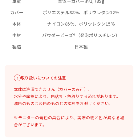
重量
本体＋カバー 約1,785g
カバー
ポリエステル88％、ポリウレタン12％
本体
ナイロン85％、ポリウレタン15％
中材
パウダービーズ®（発泡ポリスチレン）
製造
日本製
取り扱いについての注意
本体は洗濯できません（カバーのみ可）。
水分や摩擦により、色落ち・色移りする恐れがあります。
濃色のものは淡色のものとの接触をお避けください。
※モニターの発色の具合により、実際の物と色が異なる場
合がございます。