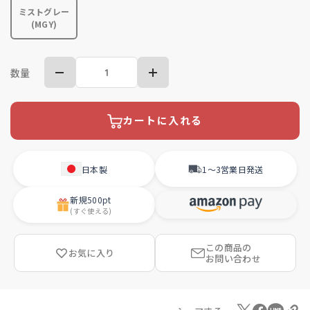
ミストグレー
(MGY)
数量
カートに入れる
日本製
1〜3営業日
発送
新規
500pt
(すぐ使える)
この商品の
お気に入り
お問い合わせ