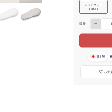
ミストグレー
(MGY)
数量
日本製
お気