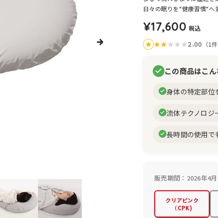
日々の眠りを“健康習慣“へ
¥17,600
税込
★
★
★
★
★
2.00
（1
この商品はこん
身体の特定部位
流体テクノロジ
長時間の使用で
販売期間：2026年4月
クリアピンク
（CPK)