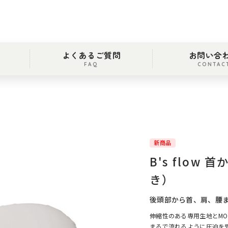
よくあるご質問
お問い合
FAQ
CONTAC
新商品
B's flo
き）
後頭部から首、肩、腰
伸縮性のある専用生地とMO
まるで流れるように圧迫を