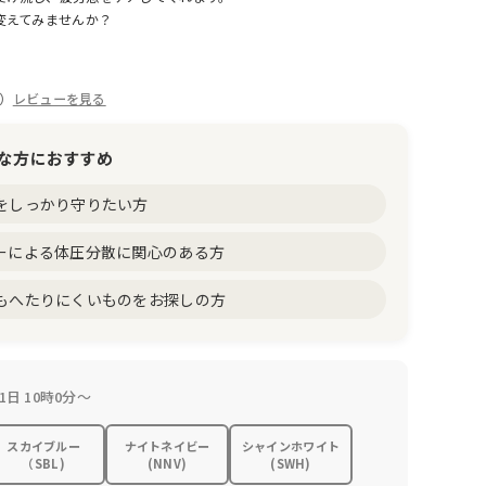
変えてみませんか？
件）
レビューを見る
な方におすすめ
をしっかり守りたい方
ーによる体圧分散に関心のある方
もへたりにくいものをお探しの方
1日 10時0分～
スカイブルー
ナイトネイビー
シャインホワイト
（SBL)
(NNV)
(SWH)