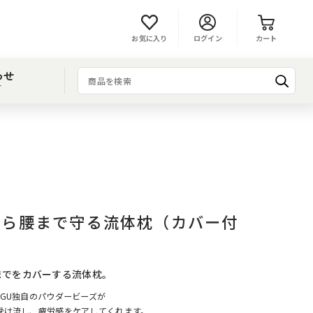
お気に入り
ログイン
カート
わせ
T
w 首から腰まで守る流体枕（カバー付
までをカバーする流体枕。
GU独自のパウダービーズが
受け流し、疲労感をケアしてくれます。