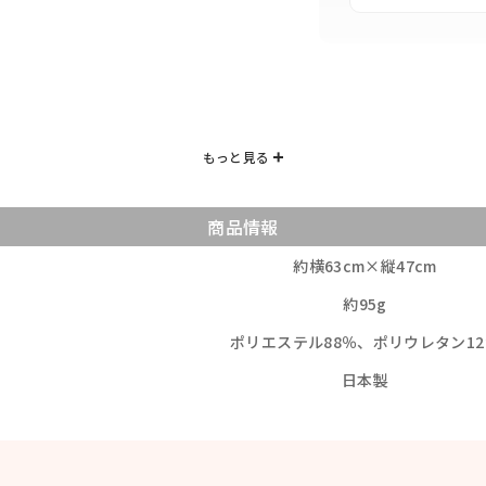
商品情報
約横63cm×縦47cm
約95g
ポリエステル88％、ポリウレタン12
日本製