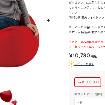
ビーズソファは三角形がち
リクライニングソファとし
ソファ！
MOGU(R)三角フィットソ
※カバーのお色はレッドの
※本セット商品は数に限り
※カバーのみの販売はござ
※三角フィット座ブトンと
¥10,780
税込
レビューを書く
レッド（RE）＋RE
ギフトリボン（無料