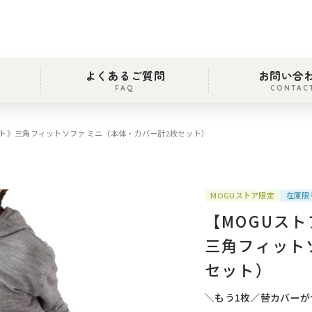
よくあるご質問
お問い合
FAQ
CONTAC
ット》三角フィットソファ ミニ（本体・カバー計2枚セット）
MOGUストア限定
在庫限
【MOGUス
三角フィット
セット）
＼もう1枚／替カバー