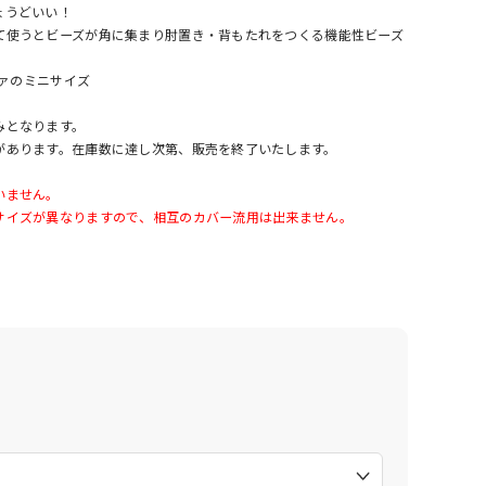
ょうどいい！
て使うとビーズが角に集まり肘置き・背もたれをつくる機能性ビーズ
ファのミニサイズ
みとなります。
があります。在庫数に達し次第、販売を終了いたします。
いません。
サイズが異なりますので、相互のカバー流用は出来ません。
）