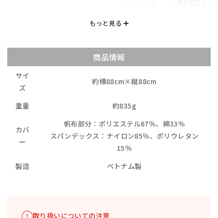
シェアする
商品情報
サイ
約横88cm×縦88cm
ズ
重量
約835g
​帆布部分：ポリエステル67％、綿33％
カバ
スパンデックス：ナイロン85％、ポリウレタン
ー
15％
製造
ベトナム製
取り扱いについての注意