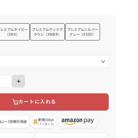
プレミアムネイビー
プレミアムウッドブ
プレミアムシルバー
（XNV）
ラウン（XWBR）
グレー（XSGY）
）
カートに入れる
新規
500pt
1〜3営業日
発送
(すぐ使える)