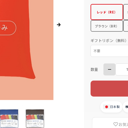
レッド（RE）
ブラウン（BR）
ギフトリボン（無料
数量
日本製
お気