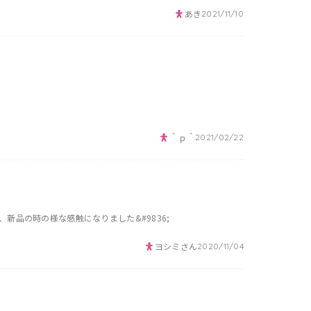
あき
2021/11/10
＾ｐ＾
2021/02/22
品の時の様な感触になりました&#9836;
ヨシミさん
2020/11/04