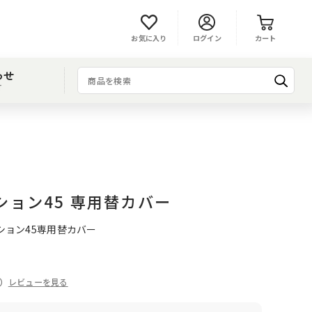
お気に入り
ログイン
カート
わせ
T
ション45 専用替カバー
ッション45専用替カバー
件）
レビューを見る