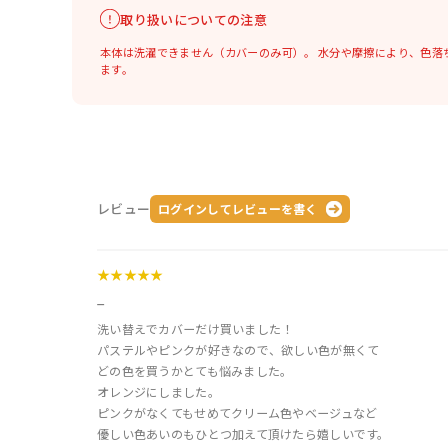
取り扱いについての注意
本体は洗濯できません（カバーのみ可）。
水分や摩擦により、色落
ます。
レビュー
ログインしてレビューを書く
★★★★★
_
洗い替えでカバーだけ買いました！
パステルやピンクが好きなので、欲しい色が無くて
どの色を買うかとても悩みました。
オレンジにしました。
ピンクがなくてもせめてクリーム色やベージュなど
優しい色あいのもひとつ加えて頂けたら嬉しいです。