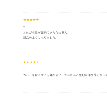
★★★★★
_
本体が毛玉が出来てきたため購入。
新品のようになりました。
★★★★
★
_
カバーを付けずに何年か使い、だんだんと生地が伸び薄くなって