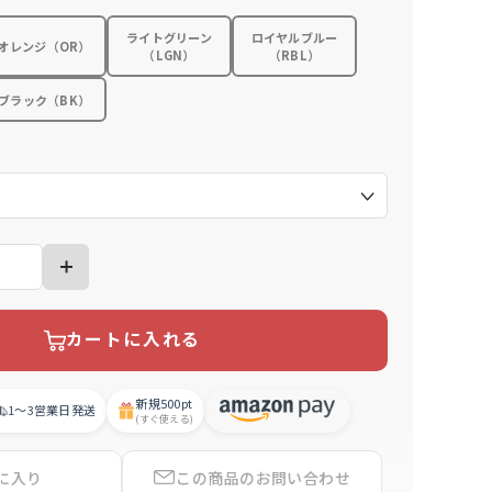
ライトグリーン
ロイヤルブルー
オレンジ（OR）
（LGN）
（RBL）
ブラック（BK）
）
カートに入れる
新規
500pt
1〜3営業日
発送
(すぐ使える)
に入り
この商品の
お問い合わせ