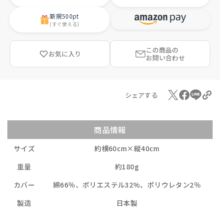
新規
500pt
(すぐ使える)
この商品の
お気に入り
お問い合わせ
シェアする
商品情報
サイズ
約横60cm×縦40cm
重量
約180g
カバー
綿66％、ポリエステル32%、ポリウレタン2％
製造
日本製