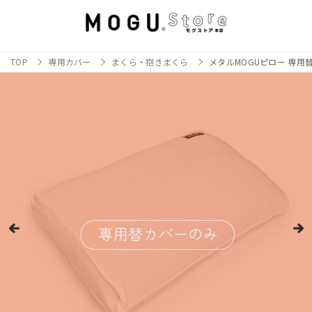
TOP
専用カバー
まくら・抱きまくら
メタルMOGUピロー 専用