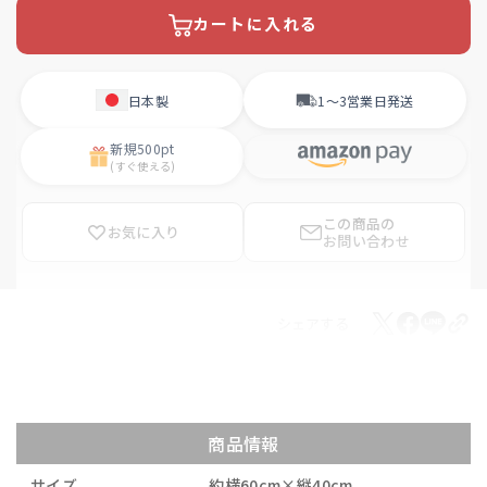
カートに入れる
日本製
1〜3営業日
発送
新規
500pt
(すぐ使える)
この商品の
お気に入り
お問い合わせ
シェアする
商品情報
サイズ
約横60cm×縦40cm