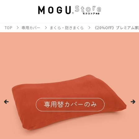
TOP
専用カバー
まくら・抱きまくら
《20％OFF》プレミアム