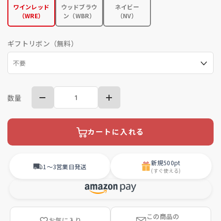
ワインレッド
ウッドブラウ
ネイビー
（WRE）
ン（WBR）
（NV）
ギフトリボン（無料）
数量
カートに入れる
新規
500pt
1〜3営業日
発送
(すぐ使える)
この商品の
お気に入り