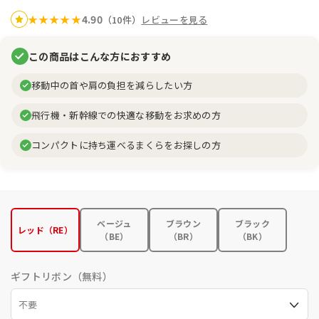
4.90
★
★
★
★
★
（10件）
レビューを見る
この商品はこんな方におすすめ
移動中の首や肩の負担を減らしたい方
飛行機・新幹線での快適な移動をお求めの方
コンパクトに持ち運べるまくらをお探しの方
ベージュ
ブラウン
ブラック
レッド（RE）
（BE）
（BR）
（BK）
ギフトリボン（無料）