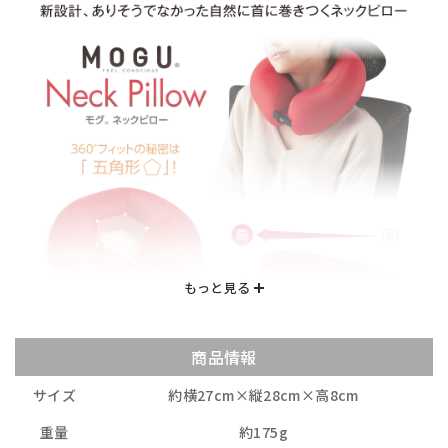
商品情報
サイズ
約横27cm×縦28cm×高8cm
重量
約175g