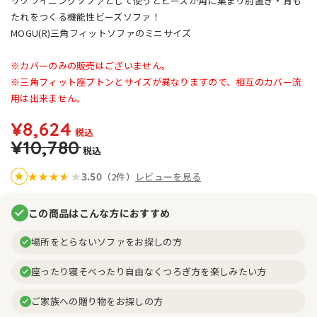
リクライニングソファとして使うとビーズが角に集まり肘置き・背も
たれをつくる機能性ビーズソファ！
MOGU(R)三角フィットソファのミニサイズ
※カバーのみの販売はございません。
※三角フィット座ブトンとサイズが異なりますので、相互のカバー流
用は出来ません。
¥8,624
税込
¥10,780
税込
3.50
★
★
★
★
★
★
（2件）
レビューを見る
この商品はこんな方におすすめ
場所をとらないソファをお探しの方
座ったり寝そべったり自由なくつろぎ方を楽しみたい方
ご家族への贈り物をお探しの方