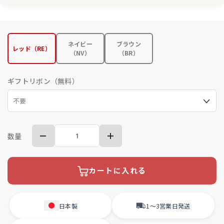
ネイビー
ブラウン
レッド（RE）
（NV）
（BR）
ギフトリボン（無料）
数量
カートに入れる
日本製
1〜3営業日
発送