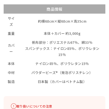
商品情報
サイ
約横68cm×縦68cm×高35cm
ズ
重量
本体＋カバー 約3,000g
帆布部分：ポリエステル67％、綿33％
カバ
スパンデックス：ナイロン85％、ポリウレタン
ー
15％
本体
ナイロン85％、ポリウレタン15％
中材
パウダービーズ®（発泡ポリスチレン）
製造
日本製（カバーはベトナム製）
取り扱いについての注意