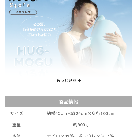
商品情報
サイズ
約横45cm×縦24cm×奥行100cm
重量
約900g
本体
ナイロン85％、ポリウレタン15％