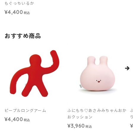
もぐっちいるか
¥4,400
税込
おすすめ商品
ピープルロングアーム
ふにもち♡あさみみちゃんおか
おクッション
¥4,400
税込
¥3,960
¥
税込