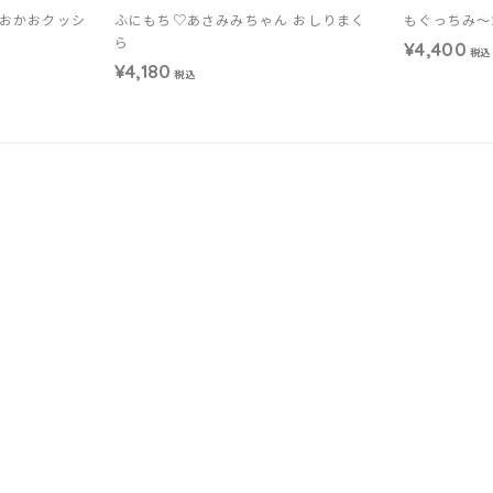
おかおクッシ
ふにもち♡あさみみちゃん おしりまく
もぐっちみ～
ら
¥4,400
税込
¥4,180
税込