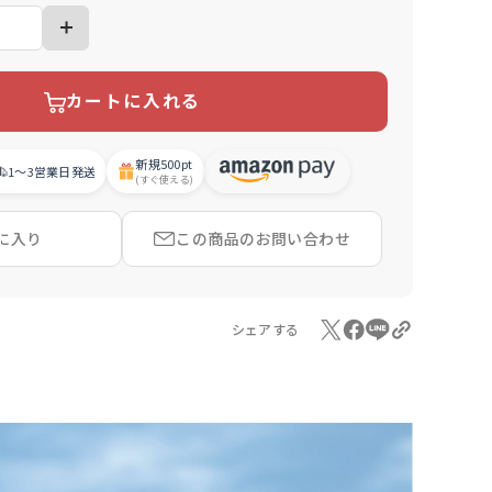
カートに入れる
新規
500pt
1〜3営業日
発送
(すぐ使える)
に入り
この商品の
お問い合わせ
シェアする