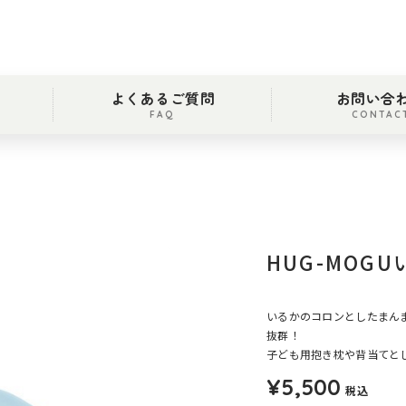
よくあるご質問
お問い合
FAQ
CONTAC
HUG-MOG
いるかのコロンとしたまん
抜群！
子ども用抱き枕や背当てと
¥5,500
税込