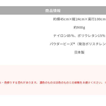
商品情報
約横45cm×縦24cm×奥行100cm
約900g
ナイロン85％、ポリウレタン15％
パウダービーズ®（発泡ポリスチレン
日本製
ち・色移りする恐れがあります。
濃色のものは淡色のものとの接触をお避けください。