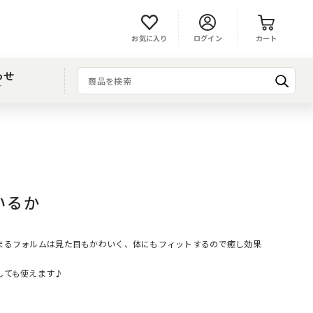
お気に入り
ログイン
カート
わせ
T
Uいるか
まるフォルムは見た目もかわいく、体にもフィットするので癒し効果
しても使えます♪