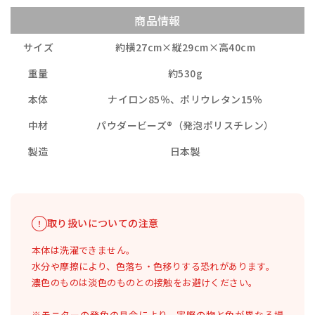
商品情報
サイズ
約横27cm×縦29cm×高40cm
重量
約530g
本体
ナイロン85％、ポリウレタン15％
中材
パウダービーズ®（発泡ポリスチレン）
製造
日本製
取り扱いについての注意
本体は洗濯できません。
水分や摩擦により、色落ち・色移りする恐れがあります。
濃色のものは淡色のものとの接触をお避けください。
※モニターの発色の具合により、実際の物と色が異なる場