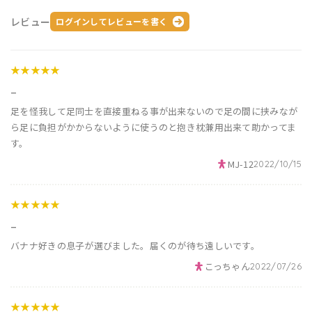
レビュー
ログインしてレビューを書く
★★★★★
_
足を怪我して足同士を直接重ねる事が出来ないので足の間に挟みなが
ら足に負担がかからないように使うのと抱き枕兼用出来て助かってま
す。
MJ-12
2022/10/15
★★★★★
_
バナナ好きの息子が選びました。届くのが待ち遠しいです。
こっちゃん
2022/07/26
★★★★★