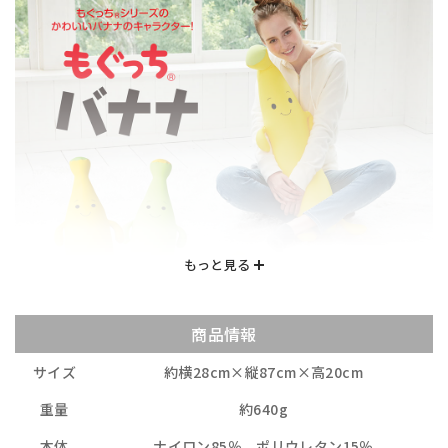
商品情報
サイズ
約横28cm×縦87cm×高20cm
重量
約640g
本体
ナイロン85％、ポリウレタン15％