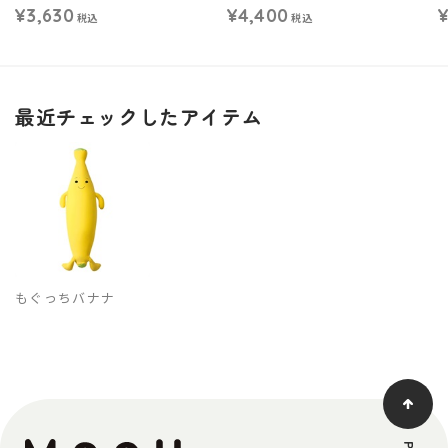
¥3,630
¥4,400
¥
税込
税込
最近チェックしたアイテム
もぐっちバナナ