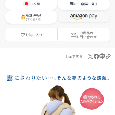
日本製
1〜3営業日
発送
新規
500pt
(すぐ使える)
この商品の
お気に入り
お問い合わせ
シェアする