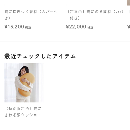
雲に抱きつく夢枕（カバー付
【定番色】雲にのる夢枕（カバ
き）
ー付き）
¥13,200
¥22,000
¥
税込
税込
最近チェックしたアイテム
【特別限定色】雲に
さわる夢クッション
本体