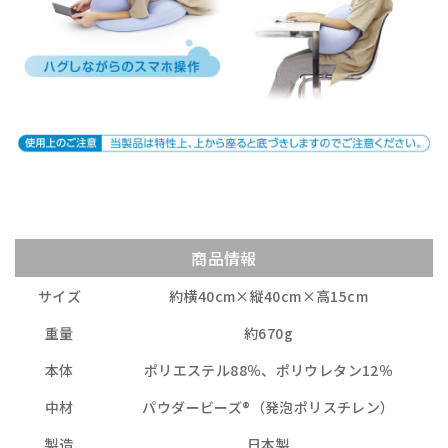
商品情報
サイズ
約横40cm×縦40cm×高15cm
重量
約670g
本体
ポリエステル88％、ポリウレタン12％
中材
パウダービーズ®（発泡ポリスチレン）
製造
日本製