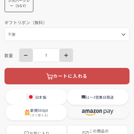
シルバーグレ
ー（SGY）
ギフトリボン（無料）
数量
カートに入れる
日本製
1〜3営業日
発送
新規
500pt
(すぐ使える)
この商品の
お気に入り