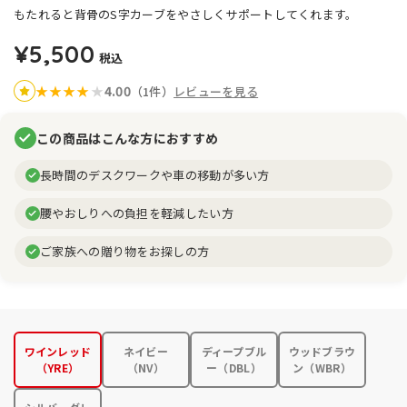
もたれると背骨のS字カーブをやさしくサポートしてくれます。
¥5,500
税込
4.00
★
★
★
★
★
（1件）
レビューを見る
この商品はこんな方におすすめ
長時間のデスクワークや車の移動が多い方
腰やおしりへの負担を軽減したい方
ご家族への贈り物をお探しの方
ワインレッド
ネイビー
ディープブル
ウッドブラウ
（YRE）
（NV）
ー（DBL）
ン（WBR）