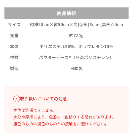
商品情報
サイズ
約横50cm×縦50cm×高(低部)8cm･(高部)14cm
重量
約780g
本体
ポリエステル90％、ポリウレタン10％
中材
パウダービーズ®（発泡ポリスチレン）
製造
日本製
取り扱いについての注意
本体は洗濯できません。
水分や摩擦により、色落ち・色移りする恐れがあります。
濃色のものは淡色のものとの接触をお避けください。