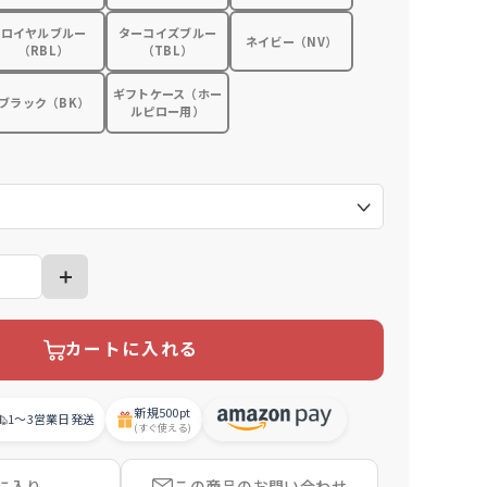
ロイヤルブルー
ターコイズブルー
ネイビー（NV）
（RBL）
（TBL）
ギフトケース（ホー
ブラック（BK）
ルピロー用）
）
カートに入れる
新規
500pt
1〜3営業日
発送
(すぐ使える)
に入り
この商品の
お問い合わせ