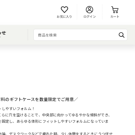
お気に入り
ログイン
カート
わせ
T
有料のギフトケースを数量限定でご用意／
トしやすいフォルム！
まくらに穴を空けることで、中央部に向かってゆるやかな傾斜ができ、
を固定し、あらゆる体形にフィットしやすいフォルムになっていま
勿論、デスクワークなどで疲れた時、少し休憩をするときにうつ伏せ