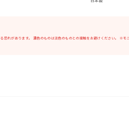
日本製
する恐れがあります。
濃色のものは淡色のものとの接触をお避けください。
※モ