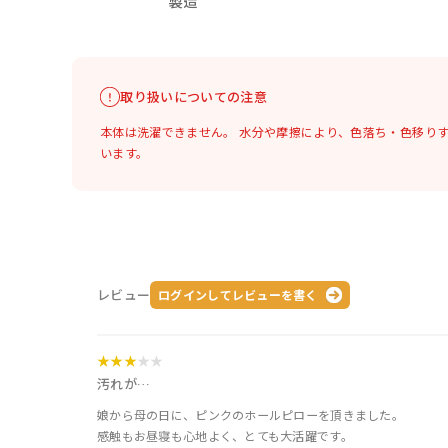
製造
取り扱いについての注意
本体は洗濯できません。
水分や摩擦により、色落ち・色移り
います。
レビュー
ログインしてレビューを書く
★★★
★★
汚れが…
娘から母の日に、ピンクのホールピローを頂きました。
感触もお昼寝も心地よく、とても大活躍です。