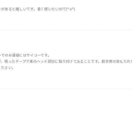
あると嬉しいです。長く使いたいので(^o^)
ーでのお昼寝にはサイコーです。
が、残ったテープで車のヘッド部分に貼り付けてみることです。助手席の背もたれ
ください。