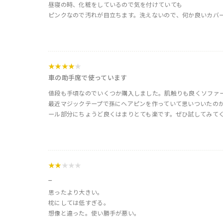
昼寝の時、化粧をしているので気を付けていても
ピンクなので汚れが目立ちます。洗えないので、何か良いカバーが
★★★★
★
車の助手席で使っています
値段も手頃なのでいくつか購入しました。肌触りも良くソファ
最近マジックテープで孫にヘアピンを作っていて思いついたの
ール部分にちょうど良くはまりとても楽です。ぜひ試してみて
★★
★★★
_
思ったより大きい。
枕にしては低すぎる。
想像と違った。使い勝手が悪い。