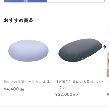
おすすめ商品
雲にさわる夢クッション 本体
【定番色】雲にのる夢枕（カバ
ー付き）
¥4,400
税込
¥22,000
¥
税込