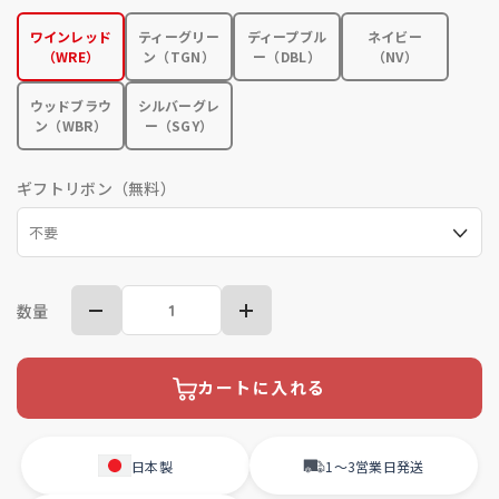
ワインレッド
ティーグリー
ディープブル
ネイビー
（WRE）
ン（TGN）
ー（DBL）
（NV）
ウッドブラウ
シルバーグレ
ン（WBR）
ー（SGY）
ギフトリボン（無料）
数量
カートに入れる
日本製
1〜3営業日
発送