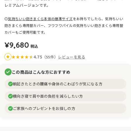
レミアムバージョンです。
◎
気持ちいい抱きまくら本体の標準サイズ
をお持ちでしたら、気持ちいい
抱きまくら専用替カバー、フワフワパイルの気持ちいい抱きまくら専用替
カバーもご使用可能です。
¥9,680
税込
4.75
★
★
★
★
★
★
（55件）
レビューを見る
この商品はこんな方におすすめ
朝起きたときの腰痛や身体のこわばりが気になる方
横向き寝で肩や首の負担を減らしたい方
ご家族へのプレゼントをお探しの方