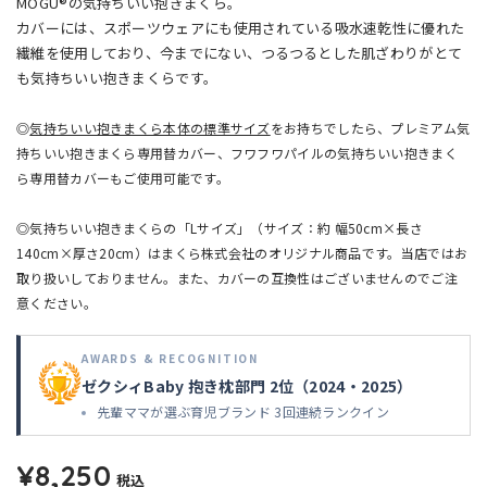
MOGU®の気持ちいい抱きまくら。
カバーには、スポーツウェアにも使用されている吸水速乾性に優れた
繊維を使用しており、今までにない、つるつるとした肌ざわりがとて
も気持ちいい抱きまくらです。
◎
気持ちいい抱きまくら本体の標準サイズ
をお持ちでしたら、プレミアム気
持ちいい抱きまくら専用替カバー、フワフワパイルの気持ちいい抱きまく
ら専用替カバーもご使用可能です。
◎気持ちいい抱きまくらの
「Lサイズ」（サイズ：約 幅50cm×長さ
140cm×厚さ20cm）はまくら株式会社のオリジナル商品
です。当店ではお
取り扱いしておりません。また、カバーの互換性はございませんのでご注
意ください。
AWARDS & RECOGNITION
ゼクシィBaby 抱き枕部門 2位（2024・2025）
先輩ママが選ぶ育児ブランド 3回連続ランクイン
¥8,250
税込