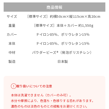
商品情報
サイズ
［標準サイズ］約横50cm×縦115cm×高20cm
重量
［標準サイズ］本体＋カバー 約1,550g
カバー
ナイロン85％、ポリウレタン15％
本体
ナイロン85％、ポリウレタン15％
中材
パウダービーズ®（発泡ポリスチレン）
製造
日本製
取り扱いについての注意
本体は洗濯できません（カバーのみ可）。
水分や摩擦により、色落ち・色移りする恐れがあります。
濃色のものは淡色のものとの接触をお避けください。