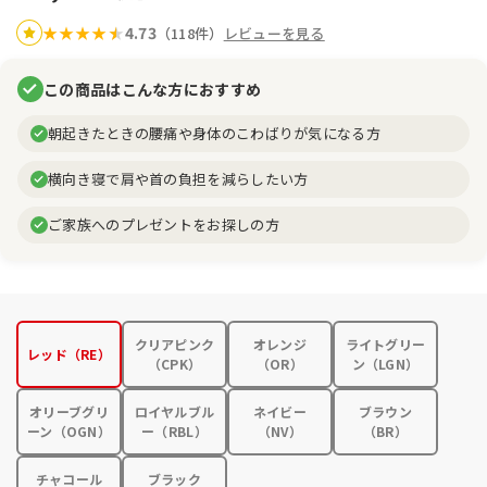
4.73
★
★
★
★
★
★
（118件）
レビューを見る
この商品はこんな方におすすめ
朝起きたときの腰痛や身体のこわばりが気になる方
横向き寝で肩や首の負担を減らしたい方
ご家族へのプレゼントをお探しの方
クリアピンク
オレンジ
ライトグリー
レッド（RE）
（CPK）
（OR）
ン（LGN）
オリーブグリ
ロイヤルブル
ネイビー
ブラウン
ーン（OGN）
ー（RBL）
（NV）
（BR）
チャコール
ブラック