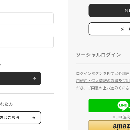
会
メー
ソーシャルログイン
）
ログインボタンを押すと外部連
用規約・個人情報の取得及び利
だき、ご同意の上お進みくださ
れた方
※LINE
方はこちら