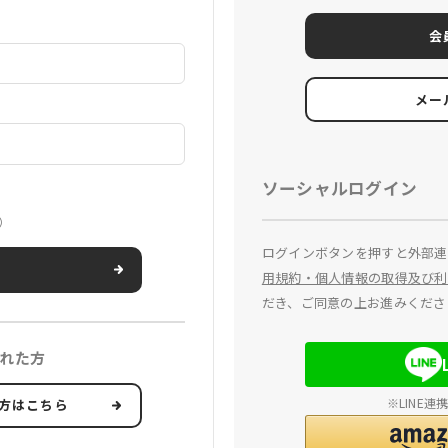
会
メー
ソーシャルログイン
）
ログインボタンを押すと外部連
用規約・個人情報の取得及び利
だき、ご同意の上お進みくださ
れた方
※LINE
方はこちら