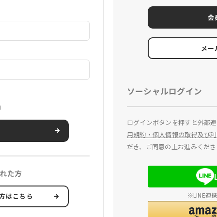
会
メー
ソーシャルログイン
）
ログインボタンを押すと外部連
用規約・個人情報の取得及び利
だき、ご同意の上お進みくださ
れた方
※LINE
方はこちら