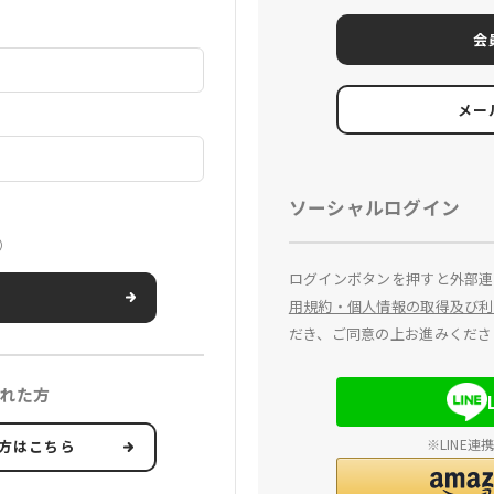
会
メー
ソーシャルログイン
）
ログインボタンを押すと外部連
用規約・個人情報の取得及び利
だき、ご同意の上お進みくださ
れた方
※LINE
方はこちら