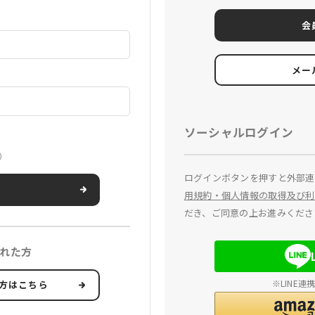
会
メー
ソーシャルログイン
）
ログインボタンを押すと外部連
用規約・個人情報の取得及び利
だき、ご同意の上お進みくださ
れた方
※LINE
方はこちら