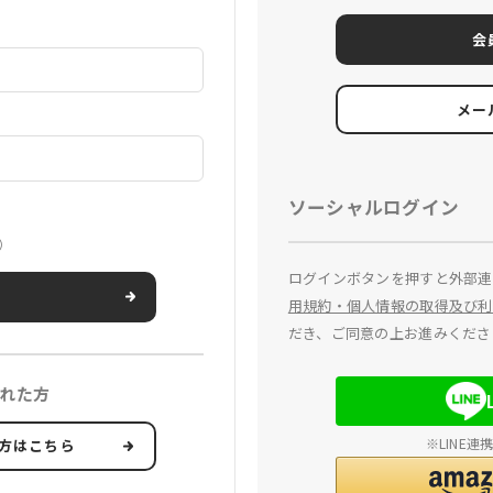
会
メー
ソーシャルログイン
）
ログインボタンを押すと外部連
用規約・個人情報の取得及び利
だき、ご同意の上お進みくださ
れた方
※LINE
方はこちら