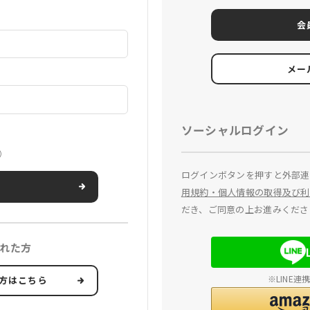
会
メー
ソーシャルログイン
）
ログインボタンを押すと外部連
用規約・個人情報の取得及び利
だき、ご同意の上お進みくださ
れた方
※LINE
方はこちら