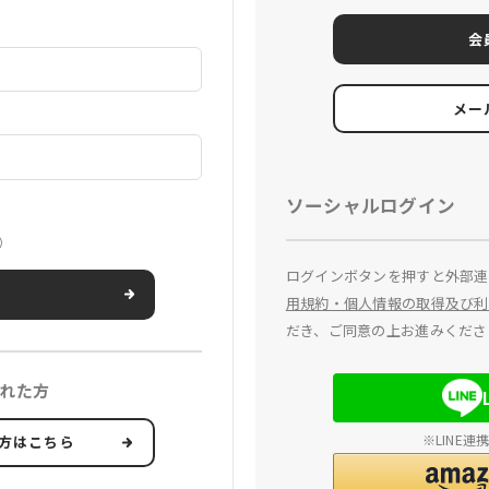
会
メー
ソーシャルログイン
）
ログインボタンを押すと外部連
用規約・個人情報の取得及び利
だき、ご同意の上お進みくださ
れた方
※LINE
方はこちら