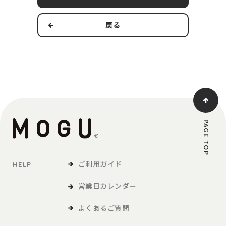
す。
戻る
本規約の適用範囲および変更
1．本規約は本サービスの提供およびその利用に関し、当社および
第3条で定義する利用者に適用されるものとします。
2．当社は、法令の改正、社会情勢の変化その他の事情により、本
規約を変更する必要が生じた場合には、適用法令に従い、本
規約を変更することができます。この場合、当社は、本サイ
トへの掲載等の方法により、本規約を変更する旨、変更後の
PAGE TOP
本規約の内容および変更の効力発生日を利用者に通知しま
す。
ご利用ガイド
HELP
定義
営業日カレンダー
「利用者」とは、本サービスの閲覧または本サービスによる商品
の購入など、本サービスの利用を行う方をいいます。
よくあるご質問
「商品等」とは、本サービスを利用して、利用者が購入する商品