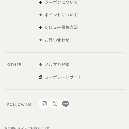
および各種サービスをいい、販促品を含みます。。
クーポンについて
ポイントについて
本サービスの利用
レビュー投稿方法
1．利用者は、本規約に同意の上、本規約および当社が別途定める
ご利用ガイドなどに従い、本サービスを利用するものとしま
お問い合わせ
す。
2．利用者が未成年の場合、法定代理人の同意を得た上で、本サー
ビスを利用するものとします。
メルマガ登録
OTHER
会員
コーポレートサイト
1．利用者は、本サービスを利用するにあたり、会員登録申請を行
うものとします。
2．本サービスにおいては、登録希望者が本規約に同意の上、当社
FOLLOW US
の定める方法によって利用登録を申請し、当社がこれに対す
る承認を登録希望者に通知することによって、会員登録が完
了するものとします。
3．当社は、利用登録の申請者に以下の事由があると判断した場
利用規約
サイトご利用上の注意