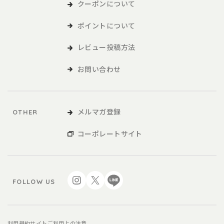
および各種サービスをいい、販促品を含みます。。
クーポンについて
ポイントについて
本サービスの利用
レビュー投稿方法
1．利用者は、本規約に同意の上、本規約および当社が別途定める
ご利用ガイドなどに従い、本サービスを利用するものとしま
お問い合わせ
す。
2．利用者が未成年の場合、法定代理人の同意を得た上で、本サー
ビスを利用するものとします。
メルマガ登録
OTHER
会員
コーポレートサイト
1．利用者は、本サービスを利用するにあたり、会員登録申請を行
うものとします。
2．本サービスにおいては、登録希望者が本規約に同意の上、当社
FOLLOW US
の定める方法によって利用登録を申請し、当社がこれに対す
る承認を登録希望者に通知することによって、会員登録が完
了するものとします。
3．当社は、利用登録の申請者に以下の事由があると判断した場
利用規約
サイトご利用上の注意