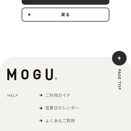
す。
戻る
本規約の適用範囲および変更
1．本規約は本サービスの提供およびその利用に関し、当社および
第3条で定義する利用者に適用されるものとします。
2．当社は、法令の改正、社会情勢の変化その他の事情により、本
規約を変更する必要が生じた場合には、適用法令に従い、本
規約を変更することができます。この場合、当社は、本サイ
トへの掲載等の方法により、本規約を変更する旨、変更後の
PAGE TOP
本規約の内容および変更の効力発生日を利用者に通知しま
す。
ご利用ガイド
HELP
定義
営業日カレンダー
「利用者」とは、本サービスの閲覧または本サービスによる商品
の購入など、本サービスの利用を行う方をいいます。
よくあるご質問
「商品等」とは、本サービスを利用して、利用者が購入する商品