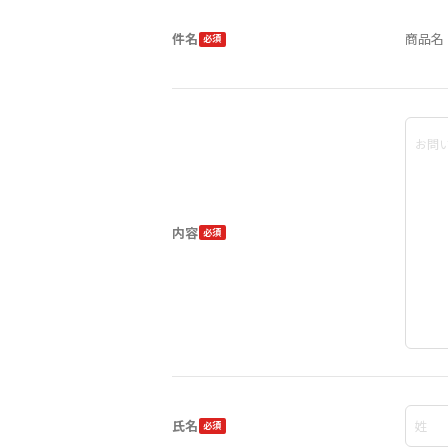
件名
商品名 
内容
氏名