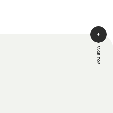
PAGE TOP
す。
る承認を登録希望者に通知することによって、
ては一切の開示義務を負わないものとします。