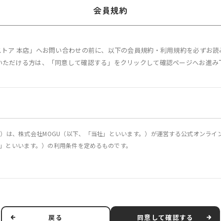
会員規約
Uストア 本店」へお問い合わせの前に、以下の会員規約・利用規約を必ずお読
いただける方は、「同意して確認する」をクリックして確認ページへお進み
）は、株式会社MOGU（以下、「当社」といいます。）が運営する公式オンライン
「本サービス」といいます。）の利用条件を定めるものです。
に関し、当社および第3条で定義する利用者に適用されるものとします。
他の事情により、本規約を変更する必要が生じた場合には、適用法令に従い、本
、本規約を変更する旨、変更後の本規約の内容および変更の効力発生日を利用者に
戻る
同意して確認する