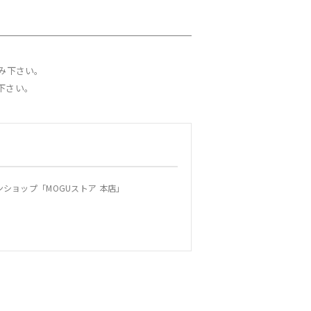
み下さい。
下さい。
ショップ「MOGUストア 本店」
規約を変更することができます。この場合、当
通知します。