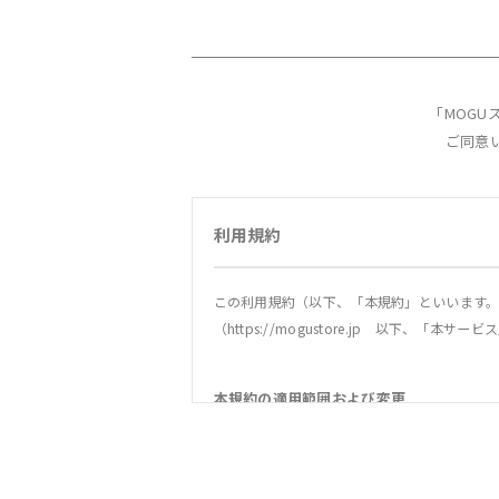
「MOG
ご同意
利用規約
この利用規約（以下、「本規約」といいます。
（https://mogustore.jp 以下、
本規約の適用範囲および変更
1．本規約は本サービスの提供およびその利用
2．当社は、法令の改正、社会情勢の変化その
社は、本サイトへの掲載等の方法により