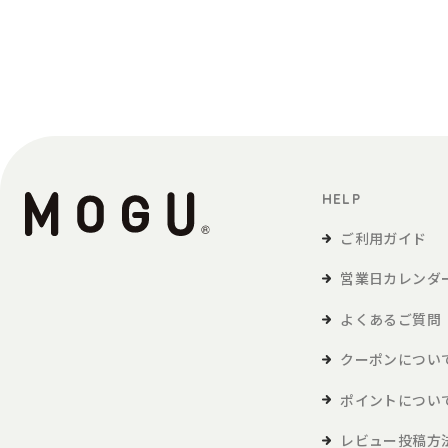
定義
「利用者」とは、本サービスの閲覧または本
「商品等」とは、本サービスを利用して、利
本サービスの利用
HELP
1．利用者は、本規約に同意の上、本規約およ
2．利用者が未成年の場合、法定代理人の同意
ご利用ガイド
営業日カレンダ
会員
よくあるご質問
1．利用者は、本サービスを利用するにあたり
2．本サービスにおいては、登録希望者が本規
クーポンについ
会員登録が完了するものとします。
3．当社は、利用登録の申請者に以下の事由が
ポイントについ
・利用登録の申請に際して虚偽の事項を
レビュー投稿方
・本規約に違反したことがある者からの