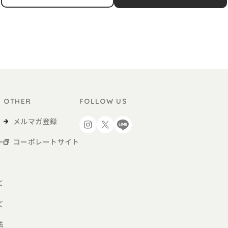
サービスによる商品の購入など、本サービスの利用を行う方をいいます。
用者が購入する商品および各種サービスをいい、販促品を含みます。。
OTHER
FOLLOW US
び当社が別途定めるご利用ガイドなどに従い、本サービスを利用するものとしま
を得た上で、本サービスを利用するものとします。
メルマガ登録
ー
コーポレートサイト
、会員登録申請を行うものとします。
約に同意の上、当社の定める方法によって利用登録を申請し、当社がこれに対す
て
あると判断した場合、利用登録の申請を承認しないことがあり、その理由につい
て
届け出た場合
法
申請である場合