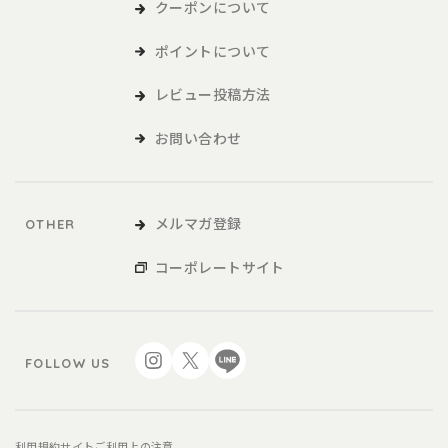
および各種サービスをいい、販促品を含みます。。
クーポンについて
ポイントについて
本サービスの利用
レビュー投稿方法
1．利用者は、本規約に同意の上、本規約および当社が別途定める
ご利用ガイドなどに従い、本サービスを利用するものとしま
お問い合わせ
す。
2．利用者が未成年の場合、法定代理人の同意を得た上で、本サー
ビスを利用するものとします。
メルマガ登録
OTHER
会員
コーポレートサイト
1．利用者は、本サービスを利用するにあたり、会員登録申請を行
うものとします。
2．本サービスにおいては、登録希望者が本規約に同意の上、当社
FOLLOW US
の定める方法によって利用登録を申請し、当社がこれに対す
る承認を登録希望者に通知することによって、会員登録が完
了するものとします。
3．当社は、利用登録の申請者に以下の事由があると判断した場
利用規約
サイトご利用上の注意