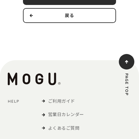
す。
戻る
本規約の適用範囲および変更
1．本規約は本サービスの提供およびその利用に関し、当社および
第3条で定義する利用者に適用されるものとします。
2．当社は、法令の改正、社会情勢の変化その他の事情により、本
規約を変更する必要が生じた場合には、適用法令に従い、本
規約を変更することができます。この場合、当社は、本サイ
トへの掲載等の方法により、本規約を変更する旨、変更後の
PAGE TOP
本規約の内容および変更の効力発生日を利用者に通知しま
す。
ご利用ガイド
HELP
定義
営業日カレンダー
「利用者」とは、本サービスの閲覧または本サービスによる商品
の購入など、本サービスの利用を行う方をいいます。
よくあるご質問
「商品等」とは、本サービスを利用して、利用者が購入する商品