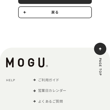
す。
戻る
本規約の適用範囲および変更
1．本規約は本サービスの提供およびその利用に関し、当社および
第3条で定義する利用者に適用されるものとします。
2．当社は、法令の改正、社会情勢の変化その他の事情により、本
規約を変更する必要が生じた場合には、適用法令に従い、本
規約を変更することができます。この場合、当社は、本サイ
トへの掲載等の方法により、本規約を変更する旨、変更後の
PAGE TOP
本規約の内容および変更の効力発生日を利用者に通知しま
す。
ご利用ガイド
HELP
定義
営業日カレンダー
「利用者」とは、本サービスの閲覧または本サービスによる商品
の購入など、本サービスの利用を行う方をいいます。
よくあるご質問
「商品等」とは、本サービスを利用して、利用者が購入する商品