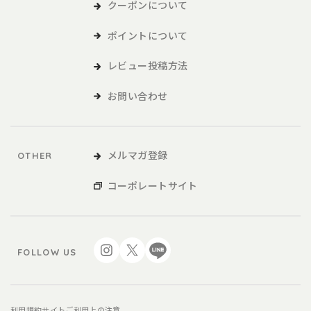
および各種サービスをいい、販促品を含みます。。
クーポンについて
ポイントについて
本サービスの利用
レビュー投稿方法
1．利用者は、本規約に同意の上、本規約および当社が別途定める
ご利用ガイドなどに従い、本サービスを利用するものとしま
お問い合わせ
す。
2．利用者が未成年の場合、法定代理人の同意を得た上で、本サー
ビスを利用するものとします。
メルマガ登録
OTHER
会員
コーポレートサイト
1．利用者は、本サービスを利用するにあたり、会員登録申請を行
うものとします。
2．本サービスにおいては、登録希望者が本規約に同意の上、当社
FOLLOW US
の定める方法によって利用登録を申請し、当社がこれに対す
る承認を登録希望者に通知することによって、会員登録が完
了するものとします。
3．当社は、利用登録の申請者に以下の事由があると判断した場
利用規約
サイトご利用上の注意