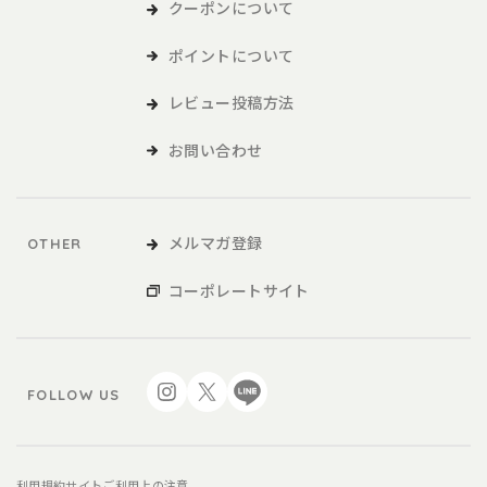
および各種サービスをいい、販促品を含みます。。
クーポンについて
ポイントについて
本サービスの利用
レビュー投稿方法
1．利用者は、本規約に同意の上、本規約および当社が別途定める
ご利用ガイドなどに従い、本サービスを利用するものとしま
お問い合わせ
す。
2．利用者が未成年の場合、法定代理人の同意を得た上で、本サー
ビスを利用するものとします。
メルマガ登録
OTHER
会員
コーポレートサイト
1．利用者は、本サービスを利用するにあたり、会員登録申請を行
うものとします。
2．本サービスにおいては、登録希望者が本規約に同意の上、当社
FOLLOW US
の定める方法によって利用登録を申請し、当社がこれに対す
る承認を登録希望者に通知することによって、会員登録が完
了するものとします。
3．当社は、利用登録の申請者に以下の事由があると判断した場
利用規約
サイトご利用上の注意