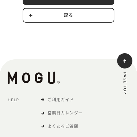
す。
戻る
本規約の適用範囲および変更
1．本規約は本サービスの提供およびその利用に関し、当社および
第3条で定義する利用者に適用されるものとします。
2．当社は、法令の改正、社会情勢の変化その他の事情により、本
規約を変更する必要が生じた場合には、適用法令に従い、本
規約を変更することができます。この場合、当社は、本サイ
トへの掲載等の方法により、本規約を変更する旨、変更後の
PAGE TOP
本規約の内容および変更の効力発生日を利用者に通知しま
す。
ご利用ガイド
HELP
定義
営業日カレンダー
「利用者」とは、本サービスの閲覧または本サービスによる商品
の購入など、本サービスの利用を行う方をいいます。
よくあるご質問
「商品等」とは、本サービスを利用して、利用者が購入する商品