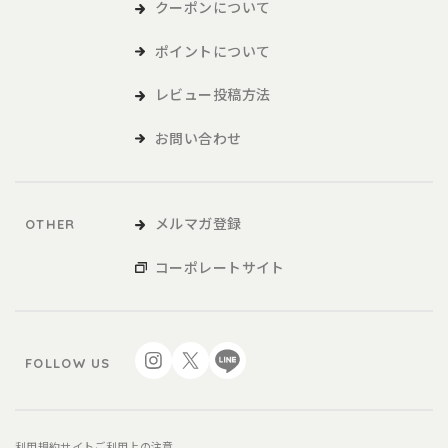
および各種サービスをいい、販促品を含みます。。
クーポンについて
ポイントについて
本サービスの利用
レビュー投稿方法
1．利用者は、本規約に同意の上、本規約および当社が別途定める
ご利用ガイドなどに従い、本サービスを利用するものとしま
お問い合わせ
す。
2．利用者が未成年の場合、法定代理人の同意を得た上で、本サー
ビスを利用するものとします。
メルマガ登録
OTHER
会員
コーポレートサイト
1．利用者は、本サービスを利用するにあたり、会員登録申請を行
うものとします。
2．本サービスにおいては、登録希望者が本規約に同意の上、当社
FOLLOW US
の定める方法によって利用登録を申請し、当社がこれに対す
る承認を登録希望者に通知することによって、会員登録が完
了するものとします。
3．当社は、利用登録の申請者に以下の事由があると判断した場
利用規約
サイトご利用上の注意