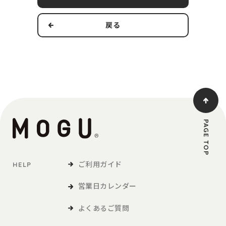
す。
戻る
本規約の適用範囲および変更
1．本規約は本サービスの提供およびその利用に関し、当社および
第3条で定義する利用者に適用されるものとします。
2．当社は、法令の改正、社会情勢の変化その他の事情により、本
規約を変更する必要が生じた場合には、適用法令に従い、本
規約を変更することができます。この場合、当社は、本サイ
トへの掲載等の方法により、本規約を変更する旨、変更後の
PAGE TOP
本規約の内容および変更の効力発生日を利用者に通知しま
す。
ご利用ガイド
HELP
定義
営業日カレンダー
「利用者」とは、本サービスの閲覧または本サービスによる商品
の購入など、本サービスの利用を行う方をいいます。
よくあるご質問
「商品等」とは、本サービスを利用して、利用者が購入する商品