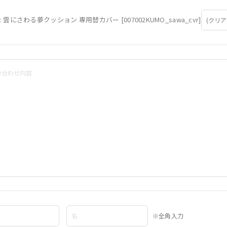
: 雲にさわる夢クッション 専用替カバー [007002KUMO_sawa_cvr]
※全角入力