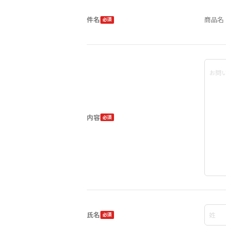
件名
商品名 
内容
氏名