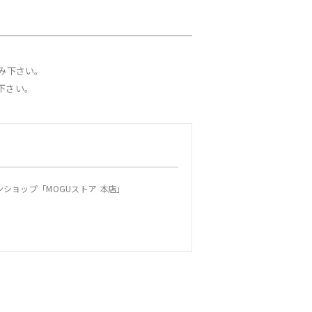
み下さい。
下さい。
ショップ「MOGUストア 本店」
規約を変更することができます。この場合、当
通知します。