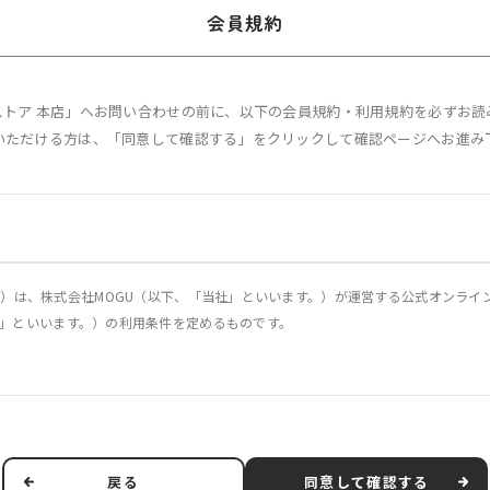
会員規約
Uストア 本店」へお問い合わせの前に、以下の会員規約・利用規約を必ずお読
いただける方は、「同意して確認する」をクリックして確認ページへお進み
）は、株式会社MOGU（以下、「当社」といいます。）が運営する公式オンライン
「本サービス」といいます。）の利用条件を定めるものです。
に関し、当社および第3条で定義する利用者に適用されるものとします。
他の事情により、本規約を変更する必要が生じた場合には、適用法令に従い、本
、本規約を変更する旨、変更後の本規約の内容および変更の効力発生日を利用者に
戻る
同意して確認する