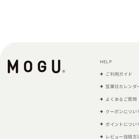
定義
「利用者」とは、本サービスの閲覧または本
「商品等」とは、本サービスを利用して、利
本サービスの利用
HELP
1．利用者は、本規約に同意の上、本規約およ
2．利用者が未成年の場合、法定代理人の同意
ご利用ガイド
営業日カレンダ
会員
よくあるご質問
1．利用者は、本サービスを利用するにあたり
2．本サービスにおいては、登録希望者が本規
クーポンについ
会員登録が完了するものとします。
3．当社は、利用登録の申請者に以下の事由が
ポイントについ
・利用登録の申請に際して虚偽の事項を
レビュー投稿方
・本規約に違反したことがある者からの