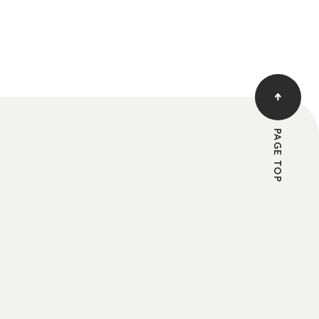
PAGE TOP
す。
る承認を登録希望者に通知することによって、
ては一切の開示義務を負わないものとします。