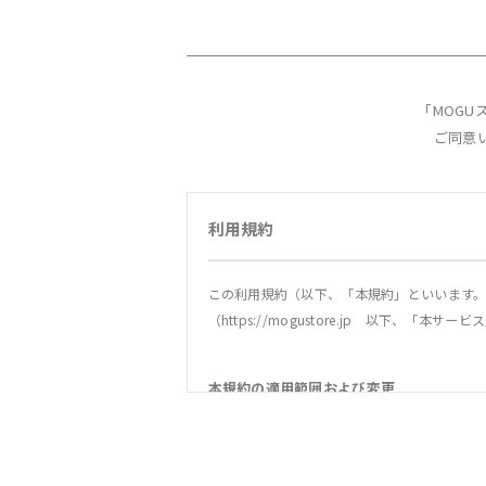
「MOG
ご同意
利用規約
この利用規約（以下、「本規約」といいます。
（https://mogustore.jp 以下、
本規約の適用範囲および変更
1．本規約は本サービスの提供およびその利用
2．当社は、法令の改正、社会情勢の変化その
社は、本サイトへの掲載等の方法により