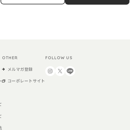
サービスによる商品の購入など、本サービスの利用を行う方をいいます。
用者が購入する商品および各種サービスをいい、販促品を含みます。。
OTHER
FOLLOW US
び当社が別途定めるご利用ガイドなどに従い、本サービスを利用するものとしま
を得た上で、本サービスを利用するものとします。
メルマガ登録
ー
コーポレートサイト
、会員登録申請を行うものとします。
約に同意の上、当社の定める方法によって利用登録を申請し、当社がこれに対す
て
あると判断した場合、利用登録の申請を承認しないことがあり、その理由につい
て
届け出た場合
法
申請である場合