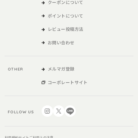
および各種サービスをいい、販促品を含みます。。
クーポンについて
ポイントについて
本サービスの利用
レビュー投稿方法
1．利用者は、本規約に同意の上、本規約および当社が別途定める
ご利用ガイドなどに従い、本サービスを利用するものとしま
お問い合わせ
す。
2．利用者が未成年の場合、法定代理人の同意を得た上で、本サー
ビスを利用するものとします。
メルマガ登録
OTHER
会員
コーポレートサイト
1．利用者は、本サービスを利用するにあたり、会員登録申請を行
うものとします。
2．本サービスにおいては、登録希望者が本規約に同意の上、当社
FOLLOW US
の定める方法によって利用登録を申請し、当社がこれに対す
る承認を登録希望者に通知することによって、会員登録が完
了するものとします。
3．当社は、利用登録の申請者に以下の事由があると判断した場
利用規約
サイトご利用上の注意