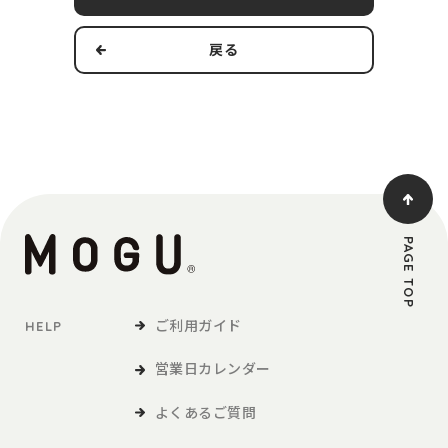
す。
戻る
本規約の適用範囲および変更
1．本規約は本サービスの提供およびその利用に関し、当社および
第3条で定義する利用者に適用されるものとします。
2．当社は、法令の改正、社会情勢の変化その他の事情により、本
規約を変更する必要が生じた場合には、適用法令に従い、本
規約を変更することができます。この場合、当社は、本サイ
トへの掲載等の方法により、本規約を変更する旨、変更後の
PAGE TOP
本規約の内容および変更の効力発生日を利用者に通知しま
す。
ご利用ガイド
HELP
定義
営業日カレンダー
「利用者」とは、本サービスの閲覧または本サービスによる商品
の購入など、本サービスの利用を行う方をいいます。
よくあるご質問
「商品等」とは、本サービスを利用して、利用者が購入する商品