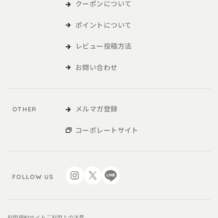
および各種サービスをいい、販促品を含みます。。
クーポンについて
ポイントについて
本サービスの利用
レビュー投稿方法
1．利用者は、本規約に同意の上、本規約および当社が別途定める
ご利用ガイドなどに従い、本サービスを利用するものとしま
お問い合わせ
す。
2．利用者が未成年の場合、法定代理人の同意を得た上で、本サー
ビスを利用するものとします。
メルマガ登録
OTHER
会員
コーポレートサイト
1．利用者は、本サービスを利用するにあたり、会員登録申請を行
うものとします。
2．本サービスにおいては、登録希望者が本規約に同意の上、当社
FOLLOW US
の定める方法によって利用登録を申請し、当社がこれに対す
る承認を登録希望者に通知することによって、会員登録が完
了するものとします。
3．当社は、利用登録の申請者に以下の事由があると判断した場
利用規約
サイトご利用上の注意