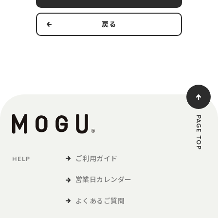
す。
戻る
本規約の適用範囲および変更
1．本規約は本サービスの提供およびその利用に関し、当社および
第3条で定義する利用者に適用されるものとします。
2．当社は、法令の改正、社会情勢の変化その他の事情により、本
規約を変更する必要が生じた場合には、適用法令に従い、本
規約を変更することができます。この場合、当社は、本サイ
トへの掲載等の方法により、本規約を変更する旨、変更後の
PAGE TOP
本規約の内容および変更の効力発生日を利用者に通知しま
す。
ご利用ガイド
HELP
定義
営業日カレンダー
「利用者」とは、本サービスの閲覧または本サービスによる商品
の購入など、本サービスの利用を行う方をいいます。
よくあるご質問
「商品等」とは、本サービスを利用して、利用者が購入する商品