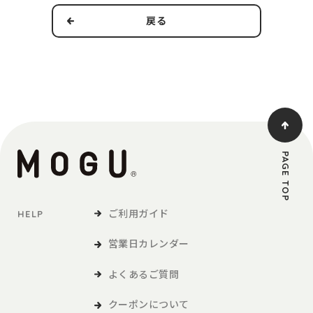
戻る
本規約の適用範囲および変更
1．本規約は本サービスの提供およびその利用に関し、当社および
第3条で定義する利用者に適用されるものとします。
2．当社は、法令の改正、社会情勢の変化その他の事情により、本
規約を変更する必要が生じた場合には、適用法令に従い、本
規約を変更することができます。この場合、当社は、本サイ
トへの掲載等の方法により、本規約を変更する旨、変更後の
PAGE TOP
本規約の内容および変更の効力発生日を利用者に通知しま
す。
ご利用ガイド
HELP
定義
営業日カレンダー
「利用者」とは、本サービスの閲覧または本サービスによる商品
の購入など、本サービスの利用を行う方をいいます。
よくあるご質問
「商品等」とは、本サービスを利用して、利用者が購入する商品
および各種サービスをいい、販促品を含みます。。
クーポンについて