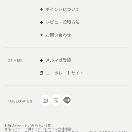
ポイントについて
本サービスの利用
レビュー投稿方法
1．利用者は、本規約に同意の上、本規約および当社が別途定める
ご利用ガイドなどに従い、本サービスを利用するものとしま
お問い合わせ
す。
2．利用者が未成年の場合、法定代理人の同意を得た上で、本サー
ビスを利用するものとします。
メルマガ登録
OTHER
会員
コーポレートサイト
1．利用者は、本サービスを利用するにあたり、会員登録申請を行
うものとします。
2．本サービスにおいては、登録希望者が本規約に同意の上、当社
FOLLOW US
の定める方法によって利用登録を申請し、当社がこれに対す
る承認を登録希望者に通知することによって、会員登録が完
了するものとします。
3．当社は、利用登録の申請者に以下の事由があると判断した場
利用規約
サイトご利用上の注意
商品レビューに関するガイドライン
会社概要
© 2026 MOGU Co.,Ltd.